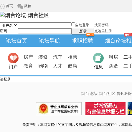
首页
微信
自动登录
找回密码
密码
登录
点这里注册
论坛首页
论坛导航
求职招聘
烟台论坛相
房产
装修
汽车
相亲
租房
二
教育
购物
人才
健康
跳蚤
二
门户
信息
请登录
烟台论坛-烟台社区
鲁ICP备0
免责声明：本网页提供的文字图片及视频等信息都由网友产生，本网站