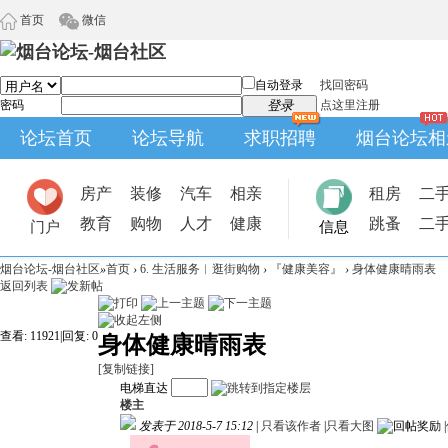
首页
微信
自动登录
找回密码
密码
登录
点这里注册
论坛首页
论坛导航
求职招聘
烟台论坛相
房产
装修
汽车
相亲
租房
二
教育
购物
人才
健康
跳蚤
二
门户
信息
烟台论坛-烟台社区
»
首页
›
6. 生活服务︱逛街购物
›
『健康美容』
›
身体健康晴雨表
返回列表
查看:
11921
|
回复:
0
身体健康晴雨表
[复制链接]
电梯直达
楼主
发表于 2018-5-7 15:12
|
只看该作者
|
只看大图
|