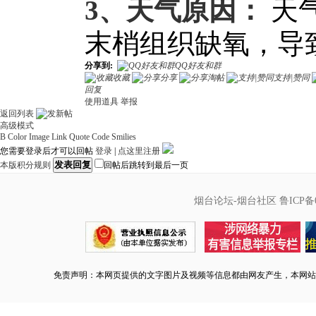
3、天气原因：
天
末梢组织缺氧，导
分享到:
QQ好友和群
收藏
分享
淘帖
支持|赞同
回复
使用道具
举报
返回列表
高级模式
B
Color
Image
Link
Quote
Code
Smilies
您需要登录后才可以回帖
登录
|
点这里注册
发表回复
本版积分规则
回帖后跳转到最后一页
烟台论坛-烟台社区
鲁ICP备0
免责声明：本网页提供的文字图片及视频等信息都由网友产生，本网站