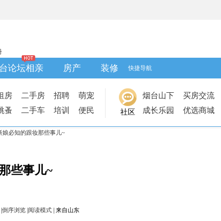
册
台论坛相亲
房产
装修
快捷导航
租房
二手房
招聘
萌宠
烟台山下
买房交流
跳蚤
二手车
培训
便民
成长乐园
优选商城
社区
新娘必知的跟妆那些事儿~
那些事儿~
|
倒序浏览
|
阅读模式
|
来自山东