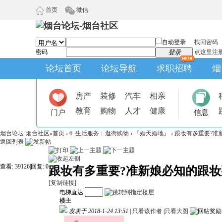
首页
微信
自动登录
找回密码
密码
登录
点这里注
论坛首页
论坛导航
求职招聘
烟
房产
装修
汽车
相亲
教育
购物
人才
健康
门户
信息
烟台论坛-烟台社区
»
首页
›
6. 生活服务︱逛街购物
›
『婚天婚地』
›
跟妆有多重要?准
返回列表
查看:
39126
|
回复:
0
跟妆有多重要?准新娘必知的跟妆
[复制链接]
电梯直达
楼主
发表于 2018-1-24 13:51
|
只看该作者
|
只看大图