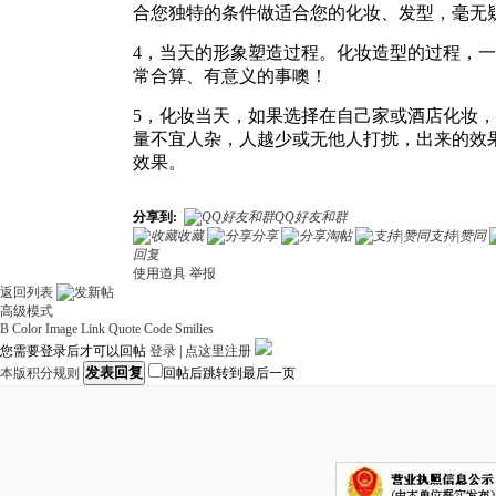
合您独特的条件做适合您的化妆、发型，毫无
4，当天的形象塑造过程。化妆造型的过程，
常合算、有意义的事噢！
5，化妆当天，如果选择在自己家或酒店化妆
量不宜人杂，人越少或无他人打扰，出来的效
效果。
分享到:
QQ好友和群
收藏
分享
淘帖
支持|赞同
回复
使用道具
举报
返回列表
高级模式
B
Color
Image
Link
Quote
Code
Smilies
您需要登录后才可以回帖
登录
|
点这里注册
发表回复
本版积分规则
回帖后跳转到最后一页