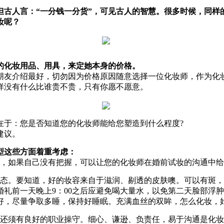
但古人言：“一分钱一分货”，可见古人的智慧。很多时候，同样
妆呢？
的化妆用品、用具，来定她本身的价格。
朋友介绍最好，切勿因为价格原因随意选择一位化妆师，作为化
样没有什么比谁贵不贵，只有你愿不愿意。
在于：您是否知道您的化妆师能给您塑造到什么程度?
建议。
型这些方面着重考虑：
品，如果自己没有把握，可以让您的化妆师在婚前试妆的沟通中
状态。要知道，好的妆容来自于滋润、剔透的皮肤噢。可以有斑
婚礼前一天晚上9：00之后应避免喝大量水，以免第二天脸部浮
好，尽量争取多睡，保持好睡眠。充满血丝的双眸，怎么化妆，
，还须有良好的职业操守。细心、谦逊、负责任，易于沟通是化