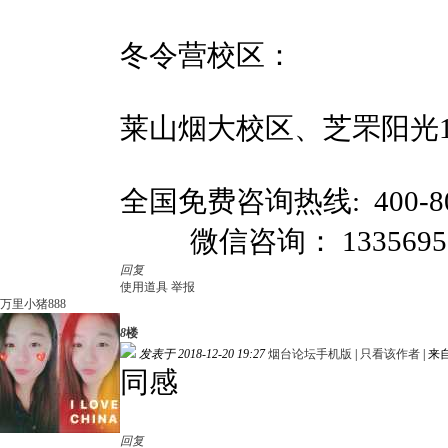
冬令营校区：
莱山烟大校区、芝罘阳光1
全国免费咨询热线: 400-8
微信咨询： 1335695158
回复
使用道具
举报
万里小猪888
8
楼
发表于 2018-12-20 19:27
烟台论坛手机版
|
只看该作者
|
来
同感
回复