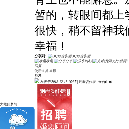
暂的，转眼间都上
很快，稍不留神我
幸福！
分享到:
QQ好友和群
收藏
分享
淘帖
支持|赞同
2
回复
使用道具
举报
沙发
发表于 2018-12-18 16:37
|
只看该作者
|
来自山东
大雄的梦想