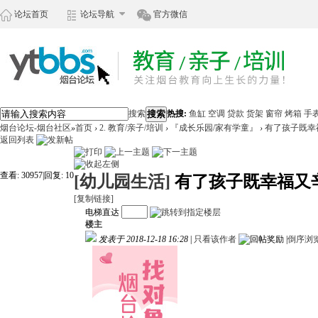
论坛首页
论坛导航
官方微信
搜索
搜索
热搜:
鱼缸
空调
贷款
货架
窗帘
烤箱
手
烟台论坛-烟台社区
»
首页
›
2. 教育/亲子/培训
›
『成长乐园/家有学童』
›
有了孩子既幸
返回列表
查看:
30957
|
回复:
10
[幼儿园生活]
有了孩子既幸福又
[复制链接]
电梯直达
楼主
发表于 2018-12-18 16:28
|
只看该作者
|
倒序浏