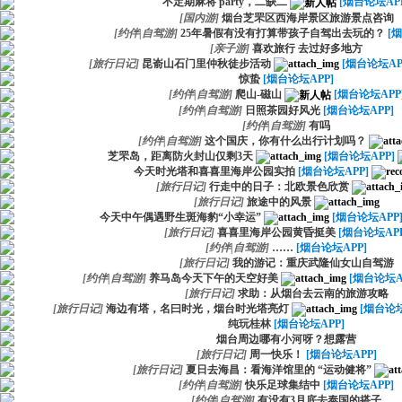
不定期麻将 party，二缺二
[烟台论坛AP
[
国内游
]
烟台芝罘区西海岸景区旅游景点咨询
[
约伴|自驾游
]
25年暑假有没有打算带孩子自驾出去玩的？
[
[
亲子游
]
喜欢旅行 去过好多地方
[
旅行日记
]
昆嵛山石门里仲秋徒步活动
[烟台论坛AP
惊蛰
[烟台论坛APP]
[
约伴|自驾游
]
爬山-磁山
[烟台论坛APP
[
约伴|自驾游
]
日照茶园好风光
[烟台论坛APP]
[
约伴|自驾游
]
有吗
[
约伴|自驾游
]
这个国庆，你有什么出行计划吗？
芝罘岛，距离防火封山仅剩3天
[烟台论坛APP]
今天时光塔和喜喜里海岸公园实拍
[烟台论坛APP]
[
旅行日记
]
行走中的日子：北欧景色欣赏
[
旅行日记
]
旅途中的风景
今天中午偶遇野生斑海豹“小幸运”
[烟台论坛APP
[
旅行日记
]
喜喜里海岸公园黄昏挺美
[烟台论坛APP
[
约伴|自驾游
]
……
[烟台论坛APP]
[
旅行日记
]
我的游记：重庆武隆仙女山自驾游
[
约伴|自驾游
]
养马岛今天下午的天空好美
[烟台论坛A
[
旅行日记
]
求助：从烟台去云南的旅游攻略
[
旅行日记
]
海边有塔，名曰时光，烟台时光塔亮灯
[烟台论坛
纯玩桂林
[烟台论坛APP]
烟台周边哪有小河呀？想露营
[
旅行日记
]
周一快乐！
[烟台论坛APP]
[
旅行日记
]
夏日去海昌：看海洋馆里的 “运动健将”
[
约伴|自驾游
]
快乐足球集结中
[烟台论坛APP]
[
约伴|自驾游
]
有没有3月底去泰国的搭子