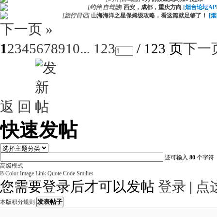
[
约伴|自驾游
]
西安，成都，重庆方向
[烟台论坛AP
[
旅行日记
]
山海海洋之星保姆级攻略，看这篇就足够了！
[
下一页 »
1
2
3
4
5
6
7
8
9
10
... 123
/ 123 页
下一
返 回
快速发帖
还可输入
80
个字符
高级模式
B
Color
Image
Link
Quote
Code
Smilies
您需要登录后才可以发帖
登录
|
点
发表帖子
本版积分规则