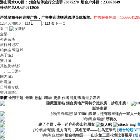
游山玩水QQ群： 烟台结伴旅行交流群 76675270 烟台户外群：233073849
移动的风QQ:345813656
严禁发布任何违规广告，广告事宜请联系管理员或版主。
广告服务热线：1509864128
1
2
3
4
5
6
7
8
9
10
... 123
/ 123 页
下一页
返 回
全部
咨询杂谈
旅行日记
27
约伴|自驾游
19
亲子游
2
蜜月游
其他及转让
2
一、二日游
4
国内游
5
出境游
日韩泰专线
蜜月线路
1
新窗
全部主题
最新
热帖
精华
更多
作者
回复/查看
最后发表
隐藏置顶帖
烟台房地产网特价抵账房，抄底来袭！
版块主题
[
约伴|自驾游
]
除了磁山温泉，还有哪里适合一家人一
[
约伴|自驾游
]
寻骑友
建了个群，寻一起户外爬山的朋友
[
[
约伴|自驾游
]
北方有岛，其名芝罘——仙岛芝罘岛
[烟台论坛APP
[
约伴|自驾游
]
烟台植物园——山东第三届花境比赛展示
[烟