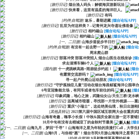
[
旅行日记
]
烟台渔人码头：解锁海滨游新玩法
[
旅行日记
]
快来看，这里有温柔的海洋巨人。
[
旅行日记
]
有吗
[
约伴|自驾游
]
途乐，暑期进藏
[烟台论坛APP]
[
旅行日记
]
乱世为何这样美？--记青州龙兴寺遗址佛造像
[
旅行日记
]
相约磁山
[烟台论坛APP]
[
旅行日记
]
相约磁山
[烟台论坛APP]
[
一、二日游
]
山海步道徒步半日行
[
约伴|自驾游
]
有没有一起去野一下的
[烟台论
周末爬山群
[
旅行日记
]
部落冲突 部落冲突招人 烟台山医生在线坐诊
[烟
求去淄博车辆6个人
[烟台论坛APP]
[
国内游
]
十一虎跳峡高路+雨崩徒步约起！
[烟台
有露营交流群吗？
[烟台论坛APP]
寻一起户外爬山运动朋友
[烟台论坛APP]
[
旅行日记
]
“守护孤独症儿童”活动在烟台海昌鲸鲨海洋公园举
6号亚冠鲁能主场，有同车或者包车前往的吗
[烟
[
旅行日记
]
印象武隆，地心之旅，武隆仙女山/天生三桥/龙水
[
旅行日记
]
远离城市喧嚣，寻找那一片世外桃源——重
[
旅行日记
]
重庆“小瑞士”，这处绝美仙境，秋日出游刚
[
其他及转让
]
2023第六届中国区域互联网大会在重庆武
[
旅行日记
]
山海有奇趣，嗨享小长假！中秋&国庆全家出游一定不要错过
10月中旬有没有去稻城亚丁的金秋时节最美
[烟
[
一、二日游
]
山海九月，梦回“千寻”！山海海洋之星为年轻的浪漫打Call，大学生
[
一、二日游
]
山海9月，与你相“惠”！烟台市民9月游山海海洋之星享门
[
约伴|自驾游
]
9月初敦煌莫高窟约起来