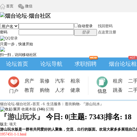
首页
微信
自动登录
找回密码
密码
登录
点这里注册
只需一步，快速开始
扫一扫，访问移动社区
论坛首页
论坛导航
求职招聘
烟台论坛相
房产
装修
汽车
相亲
租房
二
教育
购物
人才
健康
跳蚤
二
门户
信息
烟台论坛-烟台社区
»
首页
›
6. 生活服务︱逛街购物
›
『游山玩水』
收藏本版
(
346
)
|
订阅
『游山玩水』
今日:
0
|
主题:
7343
|
排名:
18
版主:
项天
游山玩水版是一群有共同爱好的人聚集，交流，出行的版面。欢迎大家多多展现自己
1957451-1-1.html