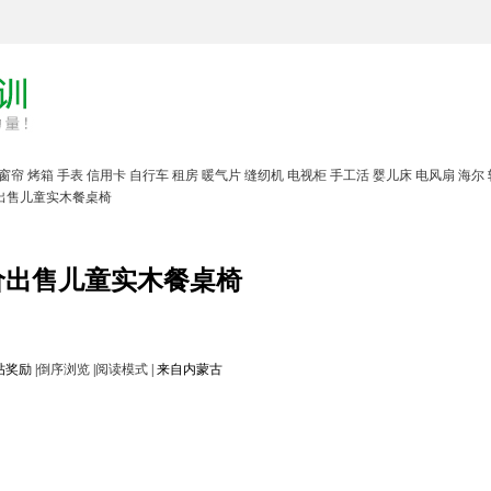
窗帘
烤箱
手表
信用卡
自行车
租房
暖气片
缝纫机
电视柜
手工活
婴儿床
电风扇
海尔
出售儿童实木餐桌椅
价出售儿童实木餐桌椅
|
倒序浏览
|
阅读模式
|
来自内蒙古