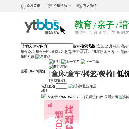
论坛首页
论坛导航
官方微信
搜索
搜索
热搜:
鱼缸
空调
贷款
货架
烟台论坛-烟台社区
»
首页
›
2. 教育/亲子/培训
›
『儿童跳蚤市场』
›
低价
返回列表
查看:
16229
|
回复:
1
[童床/童车/摇篮/餐椅]
低
[复制链接]
电梯直达
楼主
发表于 2018-10-13 11:32
|
只看该作者
|
只看大图