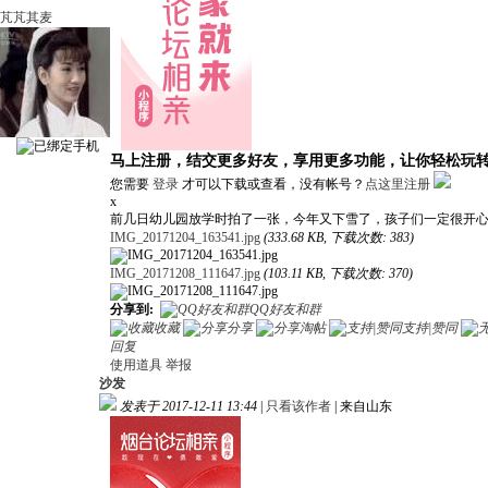
芃芃其麦
马上注册，结交更多好友，享用更多功能，让你轻松玩
您需要
登录
才可以下载或查看，没有帐号？
点这里注册
x
前几日幼儿园放学时拍了一张，今年又下雪了，孩子们一定很开
IMG_20171204_163541.jpg
(333.68 KB, 下载次数: 383)
IMG_20171208_111647.jpg
(103.11 KB, 下载次数: 370)
分享到:
QQ好友和群
收藏
分享
淘帖
支持|赞同
回复
使用道具
举报
沙发
发表于 2017-12-11 13:44
|
只看该作者
|
来自山东