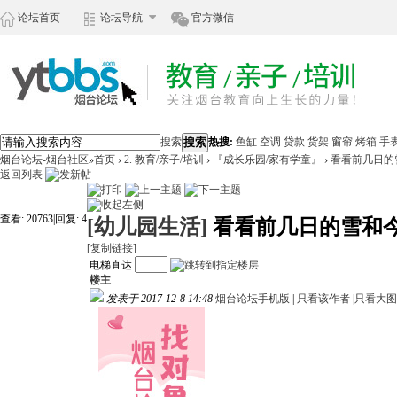
论坛首页
论坛导航
官方微信
搜索
搜索
热搜:
鱼缸
空调
贷款
货架
窗帘
烤箱
手
烟台论坛-烟台社区
»
首页
›
2. 教育/亲子/培训
›
『成长乐园/家有学童』
›
看看前几日的
返回列表
查看:
20763
|
回复:
4
[幼儿园生活]
看看前几日的雪和
[复制链接]
电梯直达
楼主
发表于 2017-12-8 14:48
烟台论坛手机版
|
只看该作者
|
只看大图