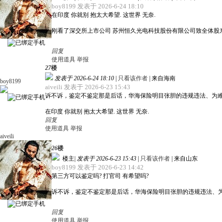
boy8199 发表于 2026-6-24 18:10
在印度 你就别 抱太大希望. 这世界 无奈.
刚看了深交所上市公司 苏州恒久光电科技股份有限公司致全体
回复
使用道具
举报
27
楼
发表于 2026-6-24 18:10
|
只看该作者
|
来自海南
boy8199
aiveili 发表于 2026-6-23 15:43
诉不诉，鉴定不鉴定那是后话，华海保险明目张胆的违规违法、为
在印度 你就别 抱太大希望. 这世界 无奈.
回复
使用道具
举报
aiveili
26
楼
楼主
|
发表于 2026-6-23 15:43
|
只看该作者
|
来自山东
boy8199 发表于 2026-6-23 14:42
第三方可以鉴定吗? 打官司 有希望吗?
诉不诉，鉴定不鉴定那是后话，华海保险明目张胆的违规违法、
回复
使用道具
举报