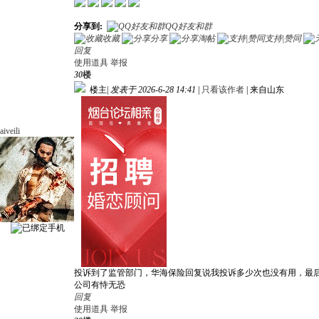
分享到:
QQ好友和群
收藏
分享
淘帖
支持|赞同
回复
使用道具
举报
30
楼
楼主
|
发表于 2026-6-28 14:41
|
只看该作者
|
来自山东
aiveili
投诉到了监管部门，华海保险回复说我投诉多少次也没有用，最
公司有恃无恐
回复
使用道具
举报