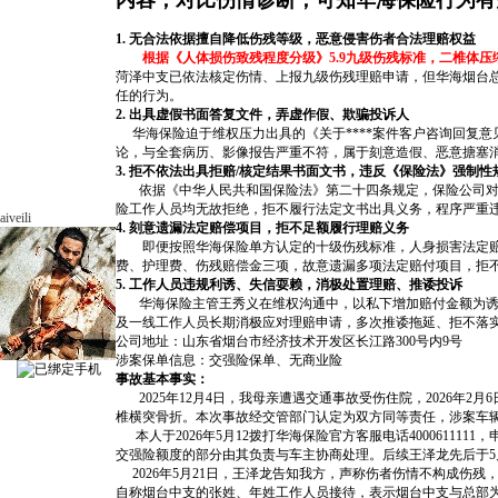
内容，对比伤情诊断，可知华海保险行为有
1. 无合法依据擅自降低伤残等级，恶意侵害伤者合法理赔权益
根据《人体损伤致残程度分级》5.9九级伤残标准，二椎体
菏泽中支已依法核定伤情、上报九级伤残理赔申请，但华海烟台
任的行为。
2. 出具虚假书面答复文件，弄虚作假、欺骗投诉人
华海保险迫于维权压力出具的《关于****案件客户咨询回复
论，与全套病历、影像报告严重不符，属于刻意造假、恶意搪塞
3. 拒不依法出具拒赔/核定结果书面文书，违反《保险法》强制性
依据《中华人民共和国保险法》第二十四条规定，保险公司对理
险工作人员均无故拒绝，拒不履行法定文书出具义务，程序严重
aiveili
4. 刻意遗漏法定赔偿项目，拒不足额履行理赔义务
即便按照华海保险单方认定的十级伤残标准，人身损害法定赔偿
费、护理费、伤残赔偿金三项，故意遗漏多项法定赔付项目，拒
5. 工作人员违规利诱、失信耍赖，消极处置理赔、推诿投诉
华海保险主管王秀义在维权沟通中，以私下增加赔付金额为诱饵
及一线工作人员长期消极应对理赔申请，多次推诿拖延、拒不落
公司地址：山东省烟台市经济技术开发区长江路300号内9号
涉案保单信息：交强险保单、无商业险
事故基本事实：
2025年12月4日，我母亲遭遇交通事故受伤住院，2026年2
椎横突骨折。本次事故经交管部门认定为双方同等责任，涉案车
本人于2026年5月12拨打华海保险官方客服电话40006111
交强险额度的部分由其负责与车主协商处理。后续王泽龙先后于5
2026年5月21日，王泽龙告知我方，声称伤者伤情不构成伤残
自称烟台中支的张姓、年姓工作人员接待，表示烟台中支与总部