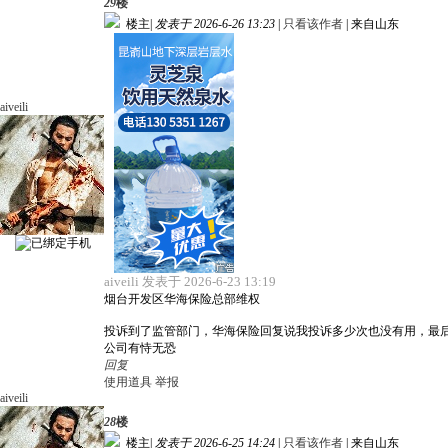
29
楼
楼主
|
发表于 2026-6-26 13:23
|
只看该作者
|
来自山东
aiveili
aiveili 发表于 2026-6-23 13:19
烟台开发区华海保险总部维权
投诉到了监管部门，华海保险回复说我投诉多少次也没有用，最
公司有恃无恐
回复
使用道具
举报
aiveili
28
楼
楼主
|
发表于 2026-6-25 14:24
|
只看该作者
|
来自山东