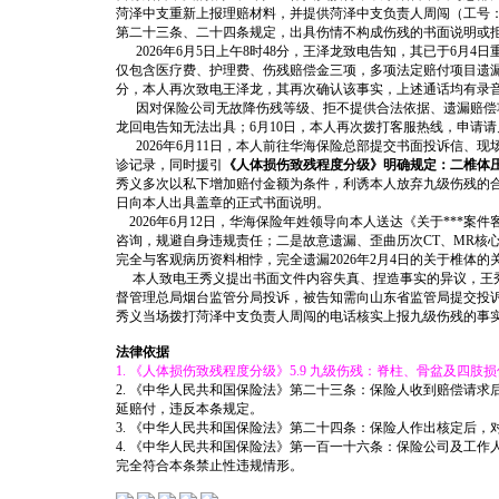
菏泽中支重新上报理赔材料，并提供菏泽中支负责人周闯（工号：1
第二十三条、二十四条规定，出具伤情不构成伤残的书面说明或
2026年6月5日上午8时48分，王泽龙致电告知，其已于6
仅包含医疗费、护理费、伤残赔偿金三项，多项法定赔付项目遗漏
分，本人再次致电王泽龙，其再次确认该事实，上述通话均有录
因对保险公司无故降伤残等级、拒不提供合法依据、遗漏赔偿项目
龙回电告知无法出具；6月10日，本人再次拨打客服热线，申请
2026年6月11日，本人前往华海保险总部提交书面投诉信、
诊记录，同时援引
《人体损伤致残程度分级》明确规定：二椎体
秀义多次以私下增加赔付金额为条件，利诱本人放弃九级伤残的合
日向本人出具盖章的正式书面说明。
2026年6月12日，华海保险年姓领导向本人送达《关于**
咨询，规避自身违规责任；二是故意遗漏、歪曲历次CT、MR核心
完全与客观病历资料相悖，完全遗漏2026年2月4日的关于椎体
本人致电王秀义提出书面文件内容失真、捏造事实的异议，王秀
督管理总局烟台监管分局投诉，被告知需向山东省监管局提交投
秀义当场拨打菏泽中支负责人周闯的电话核实上报九级伤残的事
法律依据
1. 《人体损伤致残程度分级》5.9 九级伤残：脊柱、骨盆及
2. 《中华人民共和国保险法》第二十三条：保险人收到赔偿请
延赔付，违反本条规定。
3. 《中华人民共和国保险法》第二十四条：保险人作出核定后
4. 《中华人民共和国保险法》第一百一十六条：保险公司及工
完全符合本条禁止性违规情形。