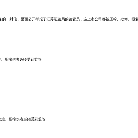
股东的一封信，里面公开举报了江苏证监局的监管员，连上市公司都被压榨、欺侮、报
难、压榨伤者必须受到监管
为难、压榨伤者必须受到监管