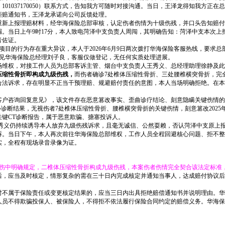
01037170050）联系方式，告知我方可随时对接沟通。当日，王泽龙得知我方正
拒赔通知书，王泽龙承诺向公司反馈处理。
月4日重新上报理赔材料，经华海保险总部审核，认定伤者伤情为十级伤残，并口头告知
。当日上午9时17分，本人致电菏泽中支负责人周闯，其明确告知：菏泽中支本次上报
音佐证。
的行为存在重大异议，本人于2026年6月9日两次拨打华海保险客服热线，要求总
请见华海保险总经理刘子良，客服仅做登记，无任何实质处理进展。
现场维权，对接工作人员为总部客诉主管、烟台中支负责人王秀义、总经理助理徐静及
压缩性骨折即构成九级伤残，
而伤者确诊7处椎体压缩性骨折、三处腰椎横突骨折，完
法诉求，存在明显不正当干预理赔、规避赔付责任的意图，本人当场明确拒绝。在本人
*案件客户咨询回复意见》，该文件存在恶意篡改事实、歪曲诊疗结论、刻意隐瞒关键伤
诊断结果，无视伤者7处椎体压缩性骨折、腰椎横突骨折的关键伤情，刻意篡改2025年
的关键CT诊断报告，属于恶意欺骗、搪塞投诉人。
义仍持续诱导本人放弃九级伤残诉求，且毫无诚信、公然耍赖，否认菏泽中支原上报
诉。当日下午，本人再次前往华海保险总部维权，工作人员全程回避核心问题、拒不整
实，全程有现场录音录像为证。
四肢损伤中明确规定，二椎体压缩性骨折构成九级伤残，本案伤者伤情完全契合该法定标
求后，应当及时核定，情形复杂的需在三十日内完成核定并通知当事人，达成赔付协议
，对不属于保险责任或变更核定结果的，应当三日内出具拒绝赔偿通知书并说明理由。
作人员不得欺骗投保人、被保险人，不得拒不依法履行保险合同约定的赔偿义务。华海