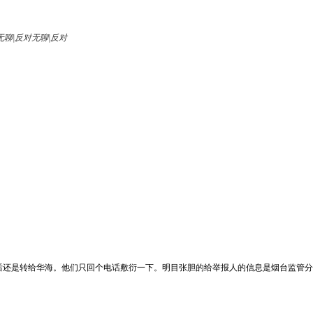
无聊|反对
后还是转给华海。他们只回个电话敷衍一下。明目张胆的给举报人的信息是烟台监管分