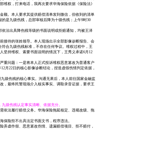
在总部维权，打来电话，我再次要求华海保险依据《保险法》
赔付金额。本人要求其提供赔偿清单发到微信，但收到的清单
的是九级伤残，总部审核后降为十级伤残；上午9时30
部依法出具降伤残等级的书面说明或拒赔通知，均被王泽
此前接待的张姓领导。本人现场出示全部影像诊断报告、会
全符合九级伤残标准，不存在任何争议。维权过程中，王
坚持维权、索要书面说明的情况下，王秀义承诺6月12
情的严重问题：一是将本人正式投诉维权恶意篡改为普通客户
12月22日的核心影像诊断结论，捏造虚假伤情判定依据，
九级伤残的核心事实。沟通无果后，本人前往国家金融监
改，最终民警现场介入核实事实、调取录音证据，要求王
准，九级伤残认定事实清晰、依据充分。
后需依法履行赔偿义务。华海保险拖延核定、违规改级、拖
华海保险拒不出具法定书面文书，程序违法。
保险弄虚作假、恶意篡改伤情、遗漏赔偿项目、拒不赔付，