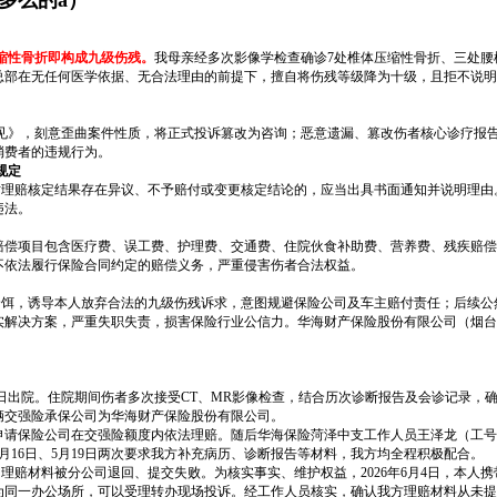
多么的a）
压缩性骨折即构成九级伤残。
我母亲经多次影像学检查确诊7处椎体压缩性骨折、三处腰
总部在无任何医学依据、无合法理由的前提下，擅自将伤残等级降为十级，且拒不说明
意见》，刻意歪曲案件性质，将正式投诉篡改为咨询；恶意遗漏、篡改伤者核心诊疗报
消费者的违规行为。
规定
赔核定结果存在异议、不予赔付或变更核定结论的，应当出具书面通知并说明理由
违法。
项目包含医疗费、误工费、护理费、交通费、住院伙食补助费、营养费、残疾赔偿
不依法履行保险合同约定的赔偿义务，严重侵害伤者合法权益。
，诱导本人放弃合法的九级伤残诉求，意图规避保险公司及车主赔付责任；后续公
实解决方案，严重失职失责，损害保险行业公信力。华海财产保险股份有限公司（烟台
月6日出院。住院期间伤者多次接受CT、MR影像检查，结合历次诊断报告及会诊记录，
辆交强险承保公司为华海财产保险股份有限公司。
11，申请保险公司在交强险额度内依法理赔。随后华海保险菏泽中支工作人员王泽龙（工号：1
月16日、5月19日两次要求我方补充病历、诊断报告等材料，我方均全程积极配合。
，理赔材料被分公司退回、提交失败。为核实事实、维护权益，2026年6月4日，本
为同一办公场所，可以受理转办现场投诉。经工作人员核实，确认我方理赔材料从未提