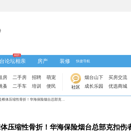
册
台论坛相亲
房产
装修
快捷导航
租房
二手房
招聘
萌宠
烟台山下
买房交流
跳蚤
二手车
培训
便民
成长乐园
优选商城
社区
处椎体压缩性骨折！华海保险烟台总部克 ...
处椎体压缩性骨折！华海保险烟台总部克扣伤