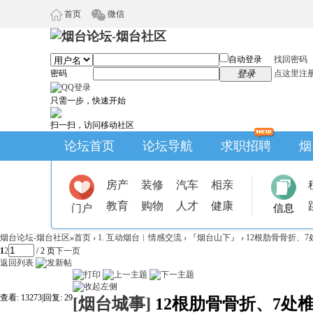
首页
微信
自动登录
找回密码
密码
登录
点这里注
只需一步，快速开始
扫一扫，访问移动社区
论坛首页
论坛导航
求职招聘
烟
房产
装修
汽车
相亲
教育
购物
人才
健康
门户
信息
烟台论坛-烟台社区
»
首页
›
1. 互动烟台︱情感交流
›
『烟台山下』
›
12根肋骨骨折、7
1
2
/ 2 页
下一页
返回列表
查看:
13273
|
回复:
29
[烟台城事]
12根肋骨骨折、7