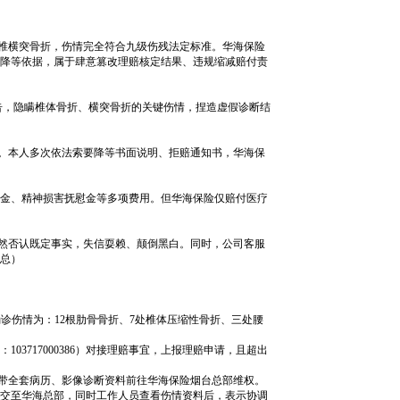
椎横突骨折，伤情完全符合九级伤残法定标准。华海保险
降等依据，属于肆意篡改理赔核定结果、违规缩减赔付责
告，隐瞒椎体骨折、横突骨折的关键伤情，捏造虚假诊断结
。本人多次依法索要降等书面说明、拒赔通知书，华海保
金、精神损害抚慰金等多项费用。但华海保险仅赔付医疗
然否认既定事实，失信耍赖、颠倒黑白。同时，公司客服
总）
确诊伤情为：12根肋骨骨折、7处椎体压缩性骨折、三处腰
03717000386）对接理赔事宜，上报理赔申请，且超出
人携带全套病历、影像诊断资料前往华海保险烟台总部维权。
交至华海总部，同时工作人员查看伤情资料后，表示协调