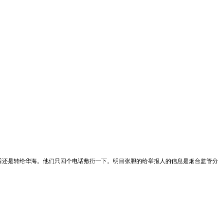
后还是转给华海。他们只回个电话敷衍一下。明目张胆的给举报人的信息是烟台监管分