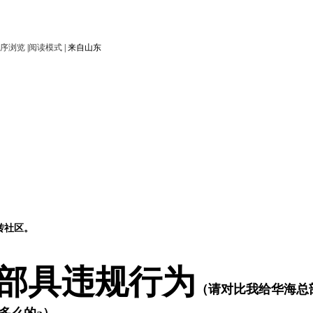
序浏览
|
阅读模式
|
来自山东
转社区。
部具违规行为
（请对比我给华海总