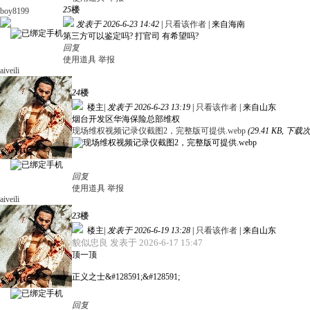
25
楼
boy8199
发表于 2026-6-23 14:42
|
只看该作者
|
来自海南
第三方可以鉴定吗? 打官司 有希望吗?
回复
使用道具
举报
aiveili
24
楼
楼主
|
发表于 2026-6-23 13:19
|
只看该作者
|
来自山东
烟台开发区华海保险总部维权
现场维权视频记录仪截图2，完整版可提供.webp
(29.41 KB, 下载次
回复
使用道具
举报
aiveili
23
楼
楼主
|
发表于 2026-6-19 13:28
|
只看该作者
|
来自山东
貌似忠良 发表于 2026-6-17 15:47
顶一顶
正义之士&#128591;&#128591;
回复