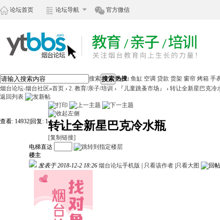
论坛首页
论坛导航
官方微信
搜索
搜索
热搜:
鱼缸
空调
贷款
货架
窗帘
烤箱
手
烟台论坛-烟台社区
»
首页
›
2. 教育/亲子/培训
›
『儿童跳蚤市场』
›
转让全新星巴克冷
返回列表
查看:
14932
|
回复:
1
转让全新星巴克冷水瓶
[复制链接]
电梯直达
楼主
发表于 2018-12-2 18:26
烟台论坛手机版
|
只看该作者
|
只看大图