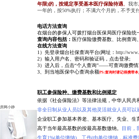
年限)的，按规定享受基本医疗保险待遇
。
我市
一年的，按50%执行；不满六个月的，不予支
电话方法查询
在烟台的参保人可拨打烟台医保局医疗保险统一查询电话：
查询内容包括：
医疗保险缴费基数、比例查询
在线方法查询
1）先登录烟台社保查询平台(网址：
http://www
2）输入用户名、密码和验证码，点击登录;
3）进入后，点击“个人查询”——可查询缴费
3、到当地医保中心查询余额
PS:查询时请记得携带
职工参保险种、缴费基数和比例规定
依据《社会保险法》等法律法规，中华人民共
房网小静
非全日制从业人员以及其他灵活就业人员可以
企业职工参加基本养老、基本医疗、失业、生
高于当年最高基数的按最高基数缴纳。
目前，我
生育1%(单位缴纳)、工伤(由单位缴纳，标准费率为：