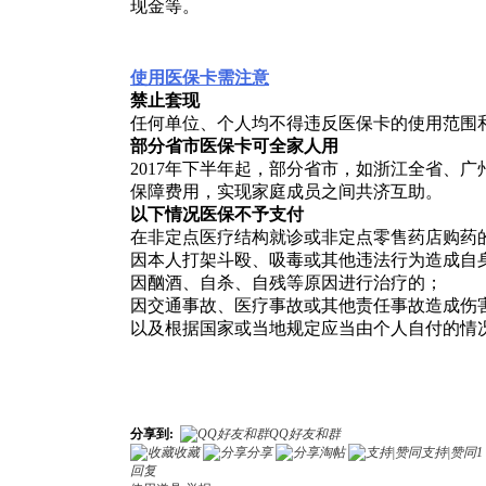
现金等。
使用医保卡需注意
禁止套现
任何单位、个人均不得违反医保卡的使用范围
部分省市医保卡可全家人用
2017年下半年起，部分省市，如浙江全省、
保障费用，实现家庭成员之间共济互助。
以下情况医保不予支付
在非定点医疗结构就诊或非定点零售药店购药的
因本人打架斗殴、吸毒或其他违法行为造成自
因酗酒、自杀、自残等原因进行治疗的；
因交通事故、医疗事故或其他责任事故造成伤
以及根据国家或当地规定应当由个人自付的情
分享到:
QQ好友和群
收藏
分享
淘帖
支持|赞同
1
回复