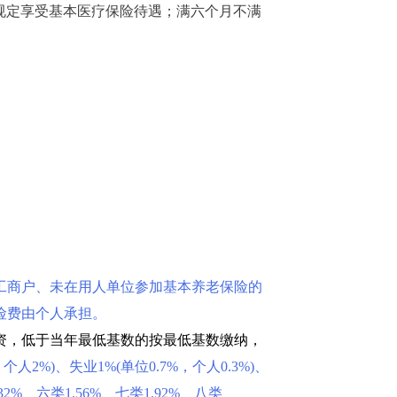
规定享受基本医疗保险待遇；满六个月不满
工商户、未在用人单位参加基本养老保险的
险费由个人承担。
资，低于当年最低基数的按最低基数缴纳，
人2%)、失业1%(单位0.7%，个人0.3%)、
2%、六类1.56%、七类1.92%、八类