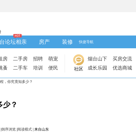
册
台论坛相亲
房产
装修
快捷导航
租房
二手房
招聘
萌宠
烟台山下
买房交流
跳蚤
二手车
培训
便民
成长乐园
优选商城
社区
程，你究竟知多少？
多少？
|
倒序浏览
|
阅读模式
|
来自山东