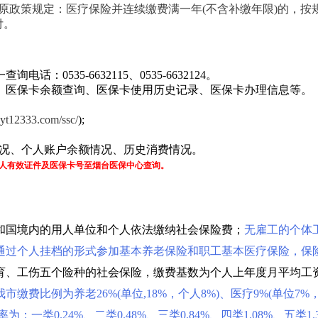
原政策规定：医疗保险并连续缴费满一年(不含补缴年限)的，按
付。
0535-6632115、0535-6632124。
、医保卡余额查询、医保卡使用历史记录、医保卡办理信息等。
.yt12333.com/ssc/
);
情况、个人账户余额情况、历史消费情况。
本人有效证件及医保卡号至烟台医保中心查询。
和国境内的用人单位和个人依法缴纳社会保险费；
无雇工的个体
通过个人挂档的形式参加基本养老保险和职工基本医疗保险，保
育、工伤五个险种的社会保险，缴费基数为个人上年度月平均工
市缴费比例为养老26%(单位,18%，个人8%)、医疗9%(单位7%，个
一类0.24%、二类0.48%、三类0.84%、四类1.08%、五类1.3