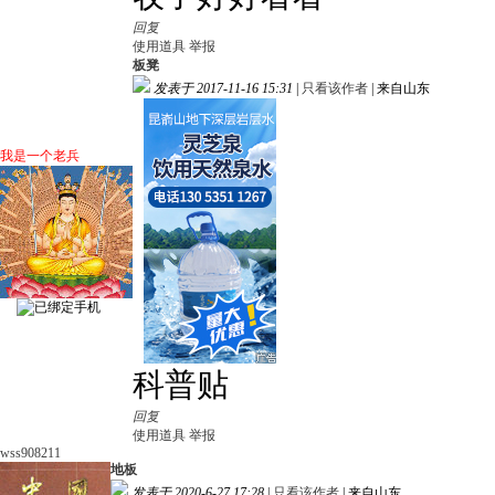
回复
使用道具
举报
板凳
发表于 2017-11-16 15:31
|
只看该作者
|
来自山东
我是一个老兵
科普贴
回复
使用道具
举报
wss908211
地板
发表于 2020-6-27 17:28
|
只看该作者
|
来自山东