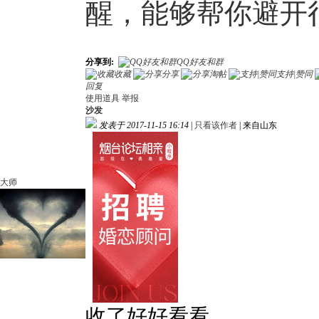
醒，能够帮你避开
分享到:
QQ好友和群
收藏
分享
淘帖
支持|赞同
回复
使用道具
举报
沙发
发表于 2017-11-15 16:14
|
只看该作者
|
来自山东
大师
收了好好看看