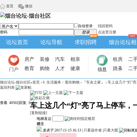
首页
微信
自动登录
找回密码
密码
登录
点这里注册
论坛首页
论坛导航
求职招聘
烟台论坛相
房产
装修
汽车
相亲
租房
二
教育
购物
人才
健康
跳蚤
二
门户
信息
烟台论坛-烟台社区
»
首页
›
6. 生活服务︱逛街购物
›
『车友之家』
›
车上这几个“灯”
返回列表
查看:
40502
|
回复:
3
车上这几个“灯”亮了马上停车，
[复制链接]
电梯直达
楼主
发表于 2017-11-15 16:13
|
只看该作者
|
只看大图