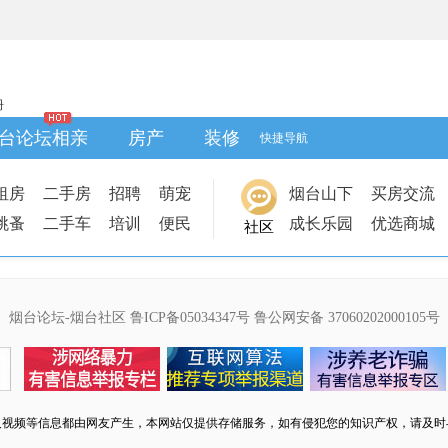
册
台论坛相亲
房产
装修
快捷导航
租房
二手房
招聘
萌宠
烟台山下
买房交流
跳蚤
二手车
培训
便民
成长乐园
优选商城
社区
烟台论坛-烟台社区
鲁ICP备05034347号
鲁公网安备 37060202000105号
及视频等信息都由网友产生，本网站仅提供存储服务，如有侵犯您的知识产权，请及时