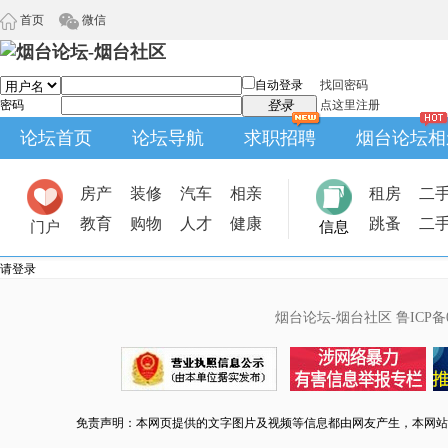
首页
微信
自动登录
找回密码
密码
登录
点这里注册
论坛首页
论坛导航
求职招聘
烟台论坛相
房产
装修
汽车
相亲
租房
二
教育
购物
人才
健康
跳蚤
二
门户
信息
请登录
烟台论坛-烟台社区
鲁ICP备0
免责声明：本网页提供的文字图片及视频等信息都由网友产生，本网站