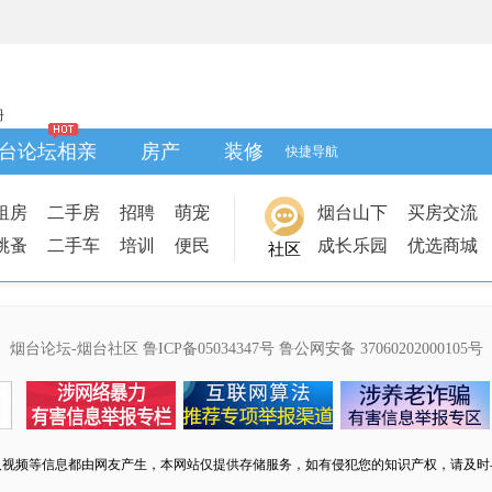
册
台论坛相亲
房产
装修
快捷导航
租房
二手房
招聘
萌宠
烟台山下
买房交流
跳蚤
二手车
培训
便民
成长乐园
优选商城
社区
烟台论坛-烟台社区
鲁ICP备05034347号
鲁公网安备 37060202000105号
及视频等信息都由网友产生，本网站仅提供存储服务，如有侵犯您的知识产权，请及时