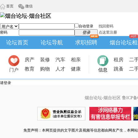
首页
微信
自动登录
找回密码
密码
登录
点这里注册
论坛首页
论坛导航
求职招聘
烟台论坛相
房产
装修
汽车
相亲
租房
二
教育
购物
人才
健康
跳蚤
二
门户
信息
请登录
烟台论坛-烟台社区
鲁ICP备0
免责声明：本网页提供的文字图片及视频等信息都由网友产生，本网站