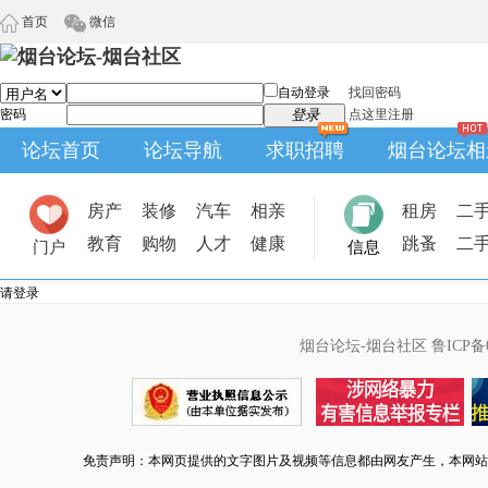
首页
微信
自动登录
找回密码
密码
登录
点这里注册
论坛首页
论坛导航
求职招聘
烟台论坛相
房产
装修
汽车
相亲
租房
二
教育
购物
人才
健康
跳蚤
二
门户
信息
请登录
烟台论坛-烟台社区
鲁ICP备0
免责声明：本网页提供的文字图片及视频等信息都由网友产生，本网站