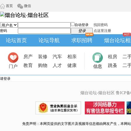
首页
微信
自动登录
找回密码
密码
登录
点这里注册
论坛首页
论坛导航
求职招聘
烟台论坛相
房产
装修
汽车
相亲
租房
二
教育
购物
人才
健康
跳蚤
二
门户
信息
请登录
烟台论坛-烟台社区
鲁ICP备0
免责声明：本网页提供的文字图片及视频等信息都由网友产生，本网站