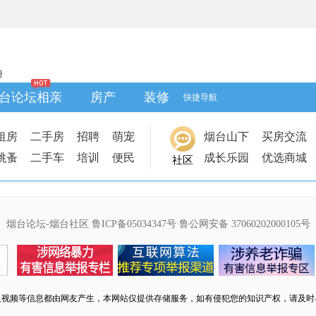
册
台论坛相亲
房产
装修
快捷导航
租房
二手房
招聘
萌宠
烟台山下
买房交流
跳蚤
二手车
培训
便民
成长乐园
优选商城
社区
烟台论坛-烟台社区
鲁ICP备05034347号
鲁公网安备 37060202000105号
及视频等信息都由网友产生，本网站仅提供存储服务，如有侵犯您的知识产权，请及时