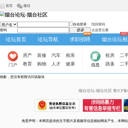
首页
微信
自动登录
找回密码
密码
登录
点这里注册
论坛首页
论坛导航
求职招聘
烟台论坛相
房产
装修
汽车
相亲
租房
二
教育
购物
人才
健康
跳蚤
二
门户
信息
抱歉，您没有权限访问该版块
烟台论坛-烟台社区
鲁ICP备0
免责声明：本网页提供的文字图片及视频等信息都由网友产生，本网站