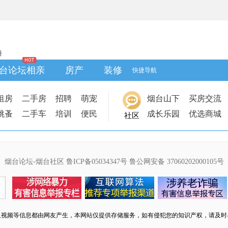
册
台论坛相亲
房产
装修
快捷导航
租房
二手房
招聘
萌宠
烟台山下
买房交流
跳蚤
二手车
培训
便民
成长乐园
优选商城
社区
烟台论坛-烟台社区
鲁ICP备05034347号
鲁公网安备 37060202000105号
及视频等信息都由网友产生，本网站仅提供存储服务，如有侵犯您的知识产权，请及时