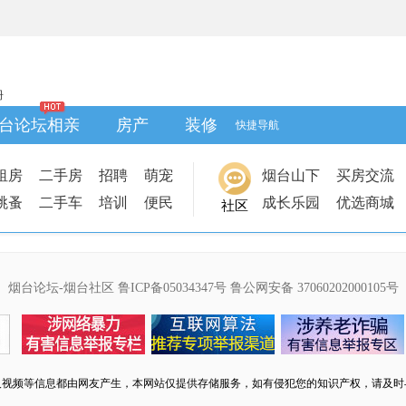
册
台论坛相亲
房产
装修
快捷导航
租房
二手房
招聘
萌宠
烟台山下
买房交流
跳蚤
二手车
培训
便民
成长乐园
优选商城
社区
烟台论坛-烟台社区
鲁ICP备05034347号
鲁公网安备 37060202000105号
及视频等信息都由网友产生，本网站仅提供存储服务，如有侵犯您的知识产权，请及时