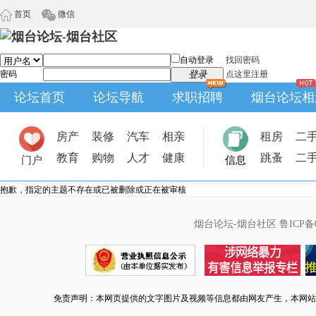
首页
微信
自动登录
找回密码
密码
登录
点这里注册
论坛首页
论坛导航
求职招聘
烟台论坛相
房产
装修
汽车
相亲
租房
二
教育
购物
人才
健康
跳蚤
二
门户
信息
抱歉，指定的主题不存在或已被删除或正在被审核
烟台论坛-烟台社区
鲁ICP备0
免责声明：本网页提供的文字图片及视频等信息都由网友产生，本网站