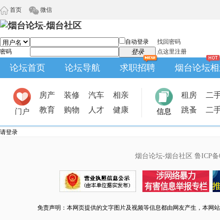
首页
微信
自动登录
找回密码
密码
登录
点这里注册
论坛首页
论坛导航
求职招聘
烟台论坛相
房产
装修
汽车
相亲
租房
二
教育
购物
人才
健康
跳蚤
二
门户
信息
请登录
烟台论坛-烟台社区
鲁ICP备0
免责声明：本网页提供的文字图片及视频等信息都由网友产生，本网站