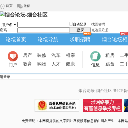
首页
微信
自动登录
找回密码
密码
登录
点这里注册
论坛首页
论坛导航
求职招聘
烟台论坛相
房产
装修
汽车
相亲
租房
二
教育
购物
人才
健康
跳蚤
二
门户
信息
请登录
烟台论坛-烟台社区
鲁ICP备0
免责声明：本网页提供的文字图片及视频等信息都由网友产生，本网站