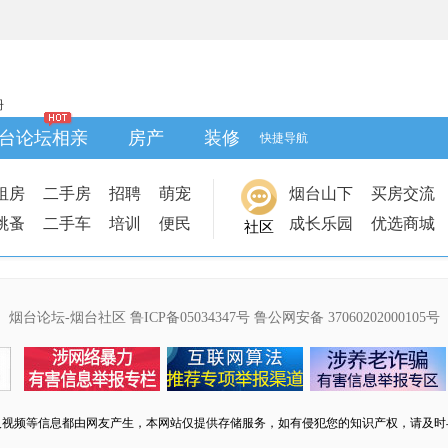
册
台论坛相亲
房产
装修
快捷导航
租房
二手房
招聘
萌宠
烟台山下
买房交流
跳蚤
二手车
培训
便民
成长乐园
优选商城
社区
烟台论坛-烟台社区
鲁ICP备05034347号
鲁公网安备 37060202000105号
及视频等信息都由网友产生，本网站仅提供存储服务，如有侵犯您的知识产权，请及时