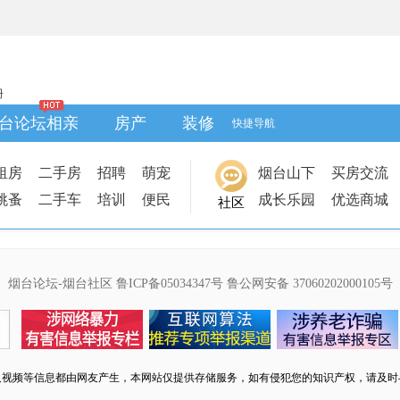
册
台论坛相亲
房产
装修
快捷导航
租房
二手房
招聘
萌宠
烟台山下
买房交流
跳蚤
二手车
培训
便民
成长乐园
优选商城
社区
烟台论坛-烟台社区
鲁ICP备05034347号
鲁公网安备 37060202000105号
及视频等信息都由网友产生，本网站仅提供存储服务，如有侵犯您的知识产权，请及时