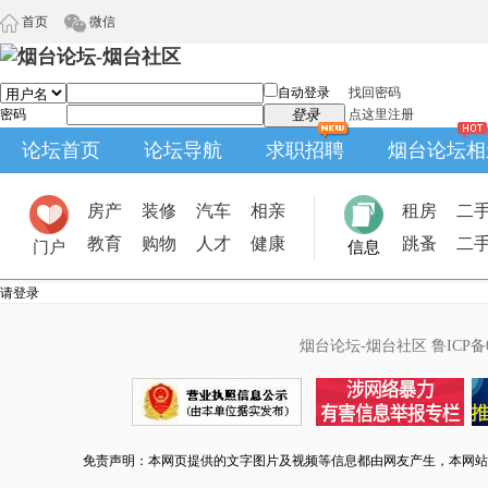
首页
微信
自动登录
找回密码
密码
登录
点这里注册
论坛首页
论坛导航
求职招聘
烟台论坛相
房产
装修
汽车
相亲
租房
二
教育
购物
人才
健康
跳蚤
二
门户
信息
请登录
烟台论坛-烟台社区
鲁ICP备0
免责声明：本网页提供的文字图片及视频等信息都由网友产生，本网站