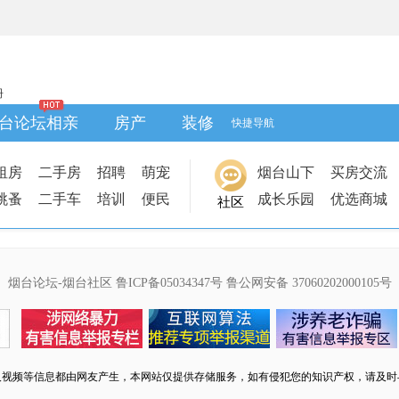
册
台论坛相亲
房产
装修
快捷导航
租房
二手房
招聘
萌宠
烟台山下
买房交流
跳蚤
二手车
培训
便民
成长乐园
优选商城
社区
烟台论坛-烟台社区
鲁ICP备05034347号
鲁公网安备 37060202000105号
及视频等信息都由网友产生，本网站仅提供存储服务，如有侵犯您的知识产权，请及时