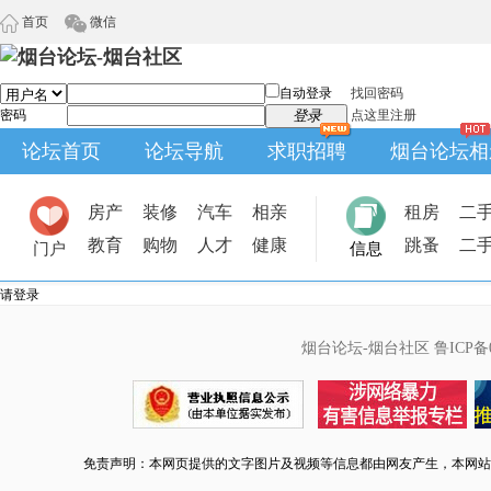
首页
微信
自动登录
找回密码
密码
登录
点这里注册
论坛首页
论坛导航
求职招聘
烟台论坛相
房产
装修
汽车
相亲
租房
二
教育
购物
人才
健康
跳蚤
二
门户
信息
请登录
烟台论坛-烟台社区
鲁ICP备0
免责声明：本网页提供的文字图片及视频等信息都由网友产生，本网站