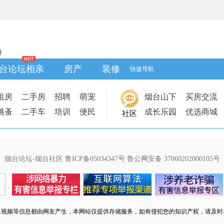
册
台论坛相亲
房产
装修
快捷导航
租房
二手房
招聘
萌宠
烟台山下
买房交流
跳蚤
二手车
培训
便民
成长乐园
优选商城
社区
烟台论坛-烟台社区
鲁ICP备05034347号
鲁公网安备 37060202000105号
及视频等信息都由网友产生，本网站仅提供存储服务，如有侵犯您的知识产权，请及时