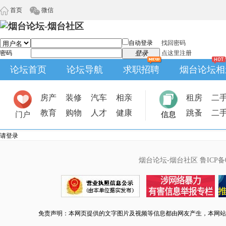
首页
微信
自动登录
找回密码
密码
登录
点这里注册
论坛首页
论坛导航
求职招聘
烟台论坛相
房产
装修
汽车
相亲
租房
二
教育
购物
人才
健康
跳蚤
二
门户
信息
请登录
烟台论坛-烟台社区
鲁ICP备0
免责声明：本网页提供的文字图片及视频等信息都由网友产生，本网站