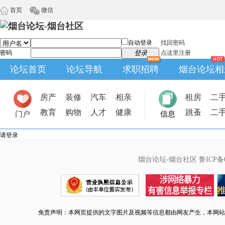
首页
微信
自动登录
找回密码
密码
登录
点这里注册
论坛首页
论坛导航
求职招聘
烟台论坛相
房产
装修
汽车
相亲
租房
二
教育
购物
人才
健康
跳蚤
二
门户
信息
请登录
烟台论坛-烟台社区
鲁ICP备0
免责声明：本网页提供的文字图片及视频等信息都由网友产生，本网站