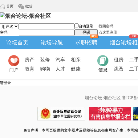
首页
微信
自动登录
找回密码
密码
登录
点这里注册
论坛首页
论坛导航
求职招聘
烟台论坛相
房产
装修
汽车
相亲
租房
二
教育
购物
人才
健康
跳蚤
二
门户
信息
请登录
烟台论坛-烟台社区
鲁ICP备0
免责声明：本网页提供的文字图片及视频等信息都由网友产生，本网站