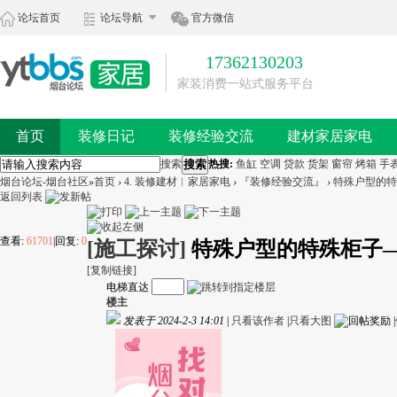
论坛首页
论坛导航
官方微信
17362130203
家装消费一站式服务平台
首页
装修日记
装修经验交流
建材家居家电
搜索
搜索
热搜:
鱼缸
空调
贷款
货架
窗帘
烤箱
手
烟台论坛-烟台社区
»
首页
›
4. 装修建材︱家居家电
›
『装修经验交流』
›
特殊户型的特
返回列表
查看:
61701
|
回复:
0
[施工探讨]
特殊户型的特殊柜子
[复制链接]
电梯直达
楼主
发表于 2024-2-3 14:01
|
只看该作者
|
只看大图
|