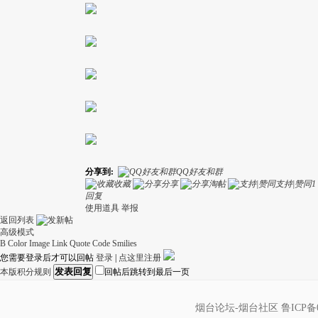
分享到:
QQ好友和群
收藏
分享
淘帖
支持|赞同
1
回复
使用道具
举报
返回列表
高级模式
B
Color
Image
Link
Quote
Code
Smilies
您需要登录后才可以回帖
登录
|
点这里注册
发表回复
本版积分规则
回帖后跳转到最后一页
烟台论坛-烟台社区
鲁ICP备0