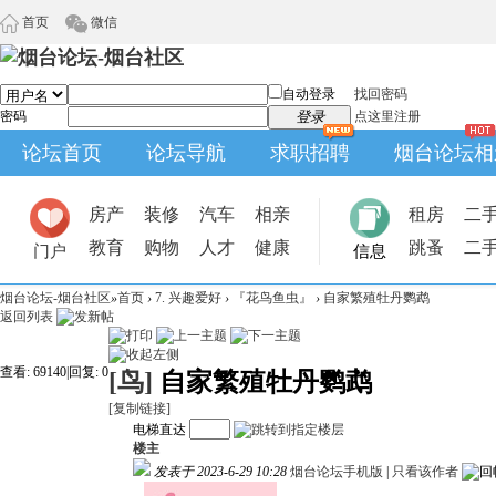
首页
微信
自动登录
找回密码
密码
登录
点这里注册
论坛首页
论坛导航
求职招聘
烟台论坛相
房产
装修
汽车
相亲
租房
二
教育
购物
人才
健康
跳蚤
二
门户
信息
烟台论坛-烟台社区
»
首页
›
7. 兴趣爱好
›
『花鸟鱼虫』
›
自家繁殖牡丹鹦鹉
返回列表
查看:
69140
|
回复:
0
[鸟]
自家繁殖牡丹鹦鹉
[复制链接]
电梯直达
楼主
发表于 2023-6-29 10:28
烟台论坛手机版
|
只看该作者