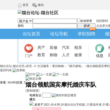
首页
微信
自动登录
找回密码
密码
登录
点这里注
论坛首页
论坛导航
求职招聘
烟
房产
装修
汽车
相亲
教育
购物
人才
健康
门户
信息
烟台论坛-烟台社区
»
首页
›
6. 生活服务︱逛街购物
›
『婚天婚地』
›
烟台领航国宾摩托
返回列表
查看:
341493
|
回复:
9
烟台领航国宾摩托婚庆车队
[复制链接]
电梯直达
楼主
发表于 2021-10-4 09:24
烟台论坛手机版
|
只看该作者
|
只看