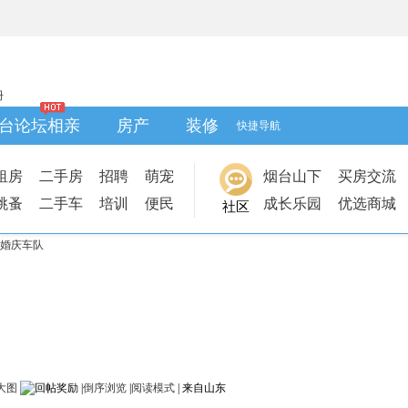
册
台论坛相亲
房产
装修
快捷导航
租房
二手房
招聘
萌宠
烟台山下
买房交流
跳蚤
二手车
培训
便民
成长乐园
优选商城
社区
婚庆车队
大图
|
倒序浏览
|
阅读模式
|
来自山东