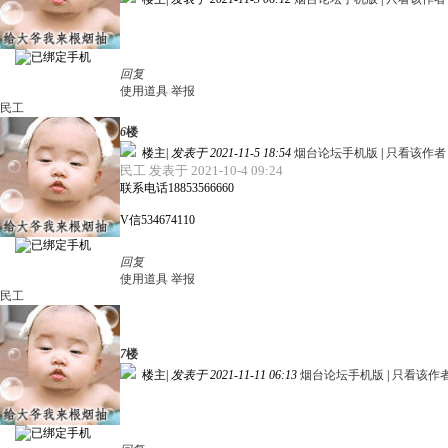
回复
使用道具
举报
民工
6
楼
楼主
|
发表于 2021-11-5 18:54
烟台论坛手机版
|
只看该作者
民工 发表于 2021-10-4 09:24
联系电话18853566660
V信534674110
回复
使用道具
举报
民工
7
楼
楼主
|
发表于 2021-11-11 06:13
烟台论坛手机版
|
只看该作