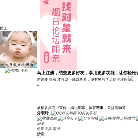
民工
马上注册，结交更多好友，享用更多功能，让你轻松
您需要
登录
才可以下载或查看，没有帐号？
点这里注册
x
承接各类商业宣传，婚礼用车，体育赛事，公益活动等
分享到:
QQ好友和群
收藏
分享
淘帖
支持|赞同
回复
使用道具
举报
沙发