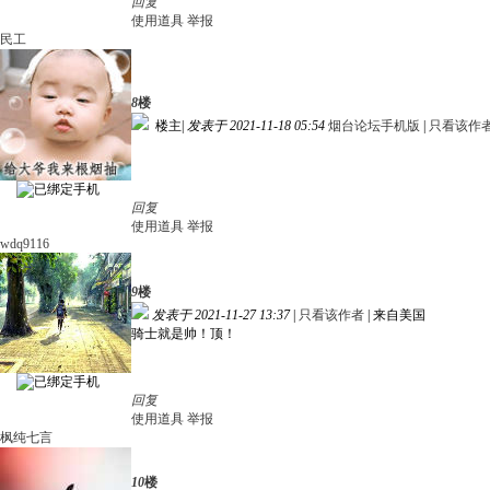
回复
使用道具
举报
民工
8
楼
楼主
|
发表于 2021-11-18 05:54
烟台论坛手机版
|
只看该作
回复
使用道具
举报
wdq9116
9
楼
发表于 2021-11-27 13:37
|
只看该作者
|
来自美国
骑士就是帅！顶！
回复
使用道具
举报
枫纯七言
10
楼