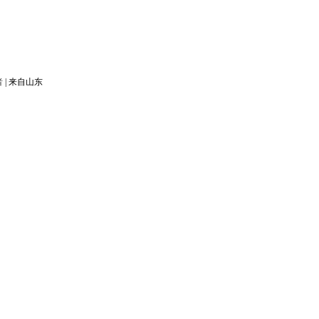
者
|
来自山东