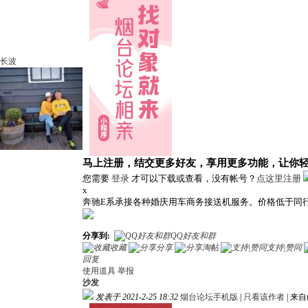
长波
马上注册，结交更多好友，享用更多功能，让你
您需要
登录
才可以下载或查看，没有帐号？
点这里注册
x
奔驰E系承接各种婚庆用车商务接送机服务。价格低于同
分享到:
QQ好友和群
收藏
分享
淘帖
支持|赞同
回复
使用道具
举报
沙发
发表于 2021-2-25 18:32
烟台论坛手机版
|
只看该作者
|
来自