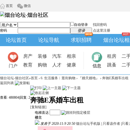
首页
微信
自动登录
找回密码
密码
登录
点这里注册
论坛首页
论坛导航
求职招聘
烟台论坛相
房产
装修
汽车
相亲
租房
二
教育
购物
人才
健康
跳蚤
二
门户
信息
烟台论坛-烟台社区
»
首页
›
6. 生活服务︱逛街购物
›
『婚天婚地』
›
奔驰E系婚车出租
返回列表
查看:
480804
|
回复:
2
奔驰E系婚车出租
[复制链接]
电梯直达
楼主
发表于 2020-11-9 20:50
烟台论坛手机版
|
只看该作者
|
只看