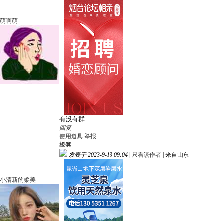
萌啊萌
有没有群
回复
使用道具
举报
板凳
发表于 2023-9-13 09:04
|
只看该作者
|
来自山东
小清新的柔美