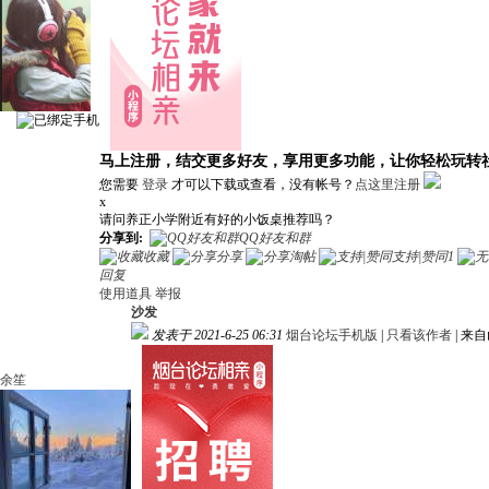
马上注册，结交更多好友，享用更多功能，让你轻松玩转
您需要
登录
才可以下载或查看，没有帐号？
点这里注册
x
请问养正小学附近有好的小饭桌推荐吗？
分享到:
QQ好友和群
收藏
分享
淘帖
支持|赞同
1
回复
使用道具
举报
沙发
发表于 2021-6-25 06:31
烟台论坛手机版
|
只看该作者
|
来自
余笙