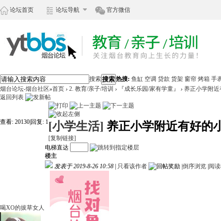
论坛首页
论坛导航
官方微信
搜索
搜索
热搜:
鱼缸
空调
贷款
货架
窗帘
烤箱
手
烟台论坛-烟台社区
»
首页
›
2. 教育/亲子/培训
›
『成长乐园/家有学童』
›
养正小学附近
返回列表
查看:
20130
|
回复:
1
[小学生活]
养正小学附近有好的
[复制链接]
电梯直达
楼主
发表于 2019-8-26 10:58
|
只看该作者
|
倒序浏览
|
阅读
喝XO的拔草女人