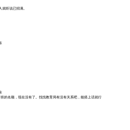
人就听说已招满。
东
东
个班的名额，现在没有了。找找教育局有没有关系吧，能搭上话就行