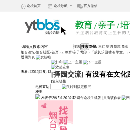
论坛首页
论坛导航
官方微信
搜索
搜索
热搜:
鱼缸
空调
贷款
货架
烟台论坛-烟台社区
»
首页
›
2. 教育/亲子/培训
›
『成长乐园/家有学童』
›
返回列表
查看:
22515
|
回复:
13
[择园交流]
有没有在文化
[复制链接]
电梯直达
楼主
发表于 2017-6-26 20:52
烟台论坛手机版
|
只看该作者