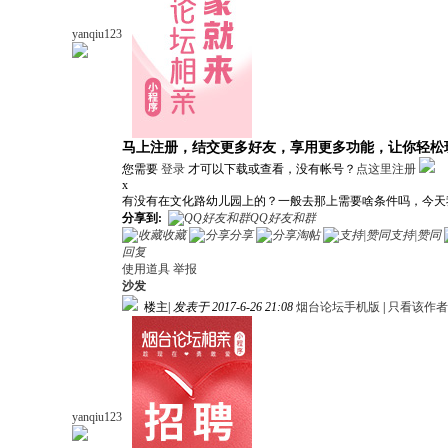
yanqiu123
马上注册，结交更多好友，享用更多功能，让你轻松
您需要
登录
才可以下载或查看，没有帐号？
点这里注册
x
有没有在文化路幼儿园上的？一般去那上需要啥条件吗，今天
分享到:
QQ好友和群
收藏
分享
淘帖
支持|赞同
回复
使用道具
举报
沙发
楼主
|
发表于 2017-6-26 21:08
烟台论坛手机版
|
只看该作者
yanqiu123