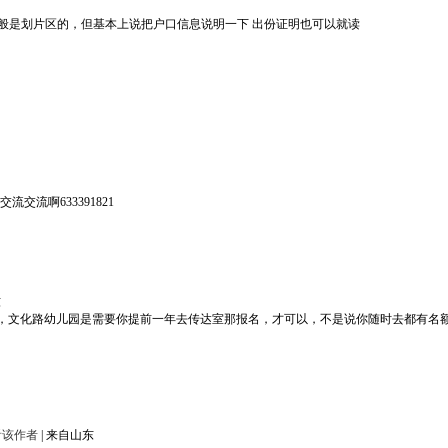
一般是划片区的，但基本上说把户口信息说明一下 出份证明也可以就读
交流啊633391821
东
，文化路幼儿园是需要你提前一年去传达室那报名，才可以，不是说你随时去都有名
看该作者
|
来自山东