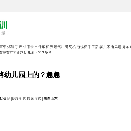
窗帘
烤箱
手表
信用卡
自行车
租房
暖气片
缝纫机
电视柜
手工活
婴儿床
电风扇
海尔
有没有在文化路幼儿园上的？急急
路幼儿园上的？急急
|
倒序浏览
|
阅读模式
|
来自山东