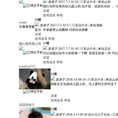
发表于 2017-7-3 16:54
|
只看该作者
|
来自山东
我们当时在珠玑幼儿园上的 也不错，说是民办的 ，
回复
使用道具
举报
10
楼
xuudy
发表于 2017-7-5 10:57
|
只看该作者
|
来自湖南
头像被屏蔽
提示:
作者被禁止或删除 内容自动屏蔽
回复
使用道具
举报
11
楼
随心随意随心情
发表于 2017-7-7 10:18
|
只看该作者
|
来自北京
可以加烟台幼升小的群看一下啊 里面宝妈多一些 可以交流
回复
使用道具
举报
wxmlove712
12
楼
发表于 2018-3-6 08:10
|
只看该作者
|
来自山
我家在文化路幼儿园上的，马上要到大班毕业了
回复
使用道具
举报
温温乖孩子
13
楼
发表于 2018-3-15 09:40
烟台论坛手机版
|
只