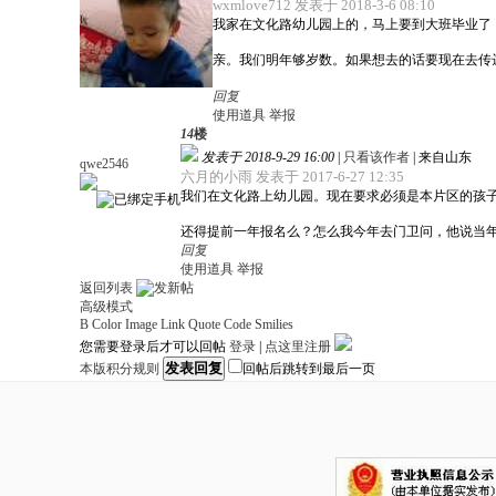
wxmlove712 发表于 2018-3-6 08:10
我家在文化路幼儿园上的，马上要到大班毕业了，
亲。我们明年够岁数。如果想去的话要现在去传
回复
使用道具
举报
14
楼
发表于 2018-9-29 16:00
|
只看该作者
|
来自山东
qwe2546
六月的小雨 发表于 2017-6-27 12:35
我们在文化路上幼儿园。现在要求必须是本片区的孩子，
还得提前一年报名么？怎么我今年去门卫问，他说当
回复
使用道具
举报
返回列表
高级模式
B
Color
Image
Link
Quote
Code
Smilies
您需要登录后才可以回帖
登录
|
点这里注册
发表回复
本版积分规则
回帖后跳转到最后一页