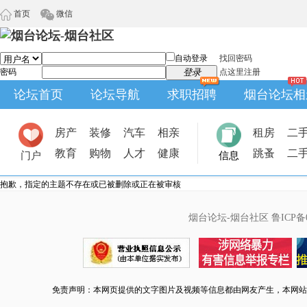
首页
微信
自动登录
找回密码
密码
登录
点这里注册
论坛首页
论坛导航
求职招聘
烟台论坛相
房产
装修
汽车
相亲
租房
二
教育
购物
人才
健康
跳蚤
二
门户
信息
抱歉，指定的主题不存在或已被删除或正在被审核
烟台论坛-烟台社区
鲁ICP备0
免责声明：本网页提供的文字图片及视频等信息都由网友产生，本网站