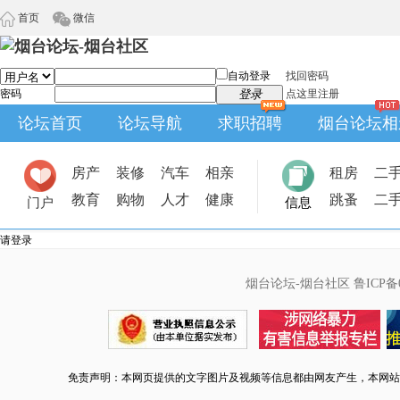
首页
微信
自动登录
找回密码
密码
登录
点这里注册
论坛首页
论坛导航
求职招聘
烟台论坛相
房产
装修
汽车
相亲
租房
二
教育
购物
人才
健康
跳蚤
二
门户
信息
请登录
烟台论坛-烟台社区
鲁ICP备0
免责声明：本网页提供的文字图片及视频等信息都由网友产生，本网站