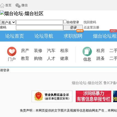
首页
微信
自动登录
找回密码
密码
登录
点这里注册
论坛首页
论坛导航
求职招聘
烟台论坛相
房产
装修
汽车
相亲
租房
二
教育
购物
人才
健康
跳蚤
二
门户
信息
请登录
烟台论坛-烟台社区
鲁ICP备0
免责声明：本网页提供的文字图片及视频等信息都由网友产生，本网站