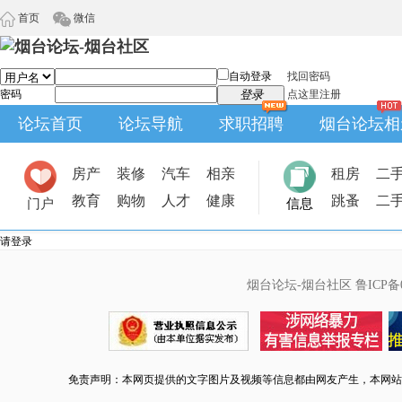
首页
微信
自动登录
找回密码
密码
登录
点这里注册
论坛首页
论坛导航
求职招聘
烟台论坛相
房产
装修
汽车
相亲
租房
二
教育
购物
人才
健康
跳蚤
二
门户
信息
请登录
烟台论坛-烟台社区
鲁ICP备0
免责声明：本网页提供的文字图片及视频等信息都由网友产生，本网站