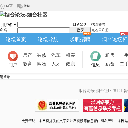
首页
微信
自动登录
找回密码
密码
登录
点这里注册
论坛首页
论坛导航
求职招聘
烟台论坛相
房产
装修
汽车
相亲
租房
二
教育
购物
人才
健康
跳蚤
二
门户
信息
请登录
烟台论坛-烟台社区
鲁ICP备0
免责声明：本网页提供的文字图片及视频等信息都由网友产生，本网站