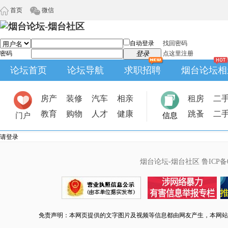
首页
微信
自动登录
找回密码
密码
登录
点这里注册
论坛首页
论坛导航
求职招聘
烟台论坛相
房产
装修
汽车
相亲
租房
二
教育
购物
人才
健康
跳蚤
二
门户
信息
请登录
烟台论坛-烟台社区
鲁ICP备0
免责声明：本网页提供的文字图片及视频等信息都由网友产生，本网站