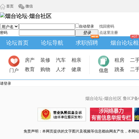
首页
微信
自动登录
找回密码
密码
登录
点这里注册
论坛首页
论坛导航
求职招聘
烟台论坛相
房产
装修
汽车
相亲
租房
二
教育
购物
人才
健康
跳蚤
二
门户
信息
请登录
烟台论坛-烟台社区
鲁ICP备0
免责声明：本网页提供的文字图片及视频等信息都由网友产生，本网站