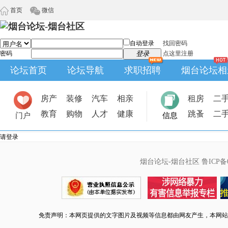
首页
微信
自动登录
找回密码
密码
登录
点这里注册
论坛首页
论坛导航
求职招聘
烟台论坛相
房产
装修
汽车
相亲
租房
二
教育
购物
人才
健康
跳蚤
二
门户
信息
请登录
烟台论坛-烟台社区
鲁ICP备0
免责声明：本网页提供的文字图片及视频等信息都由网友产生，本网站