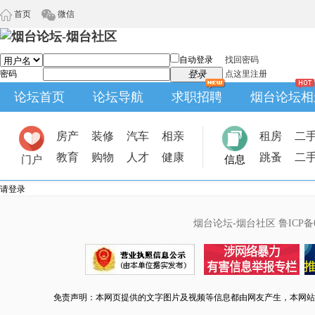
首页
微信
自动登录
找回密码
密码
登录
点这里注册
论坛首页
论坛导航
求职招聘
烟台论坛相
房产
装修
汽车
相亲
租房
二
教育
购物
人才
健康
跳蚤
二
门户
信息
请登录
烟台论坛-烟台社区
鲁ICP备0
免责声明：本网页提供的文字图片及视频等信息都由网友产生，本网站