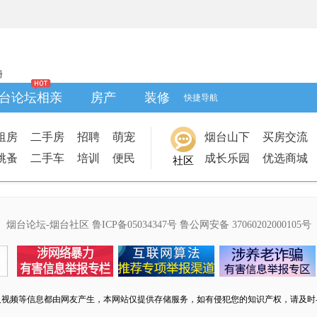
册
台论坛相亲
房产
装修
快捷导航
租房
二手房
招聘
萌宠
烟台山下
买房交流
跳蚤
二手车
培训
便民
成长乐园
优选商城
社区
烟台论坛-烟台社区
鲁ICP备05034347号
鲁公网安备 37060202000105号
及视频等信息都由网友产生，本网站仅提供存储服务，如有侵犯您的知识产权，请及时