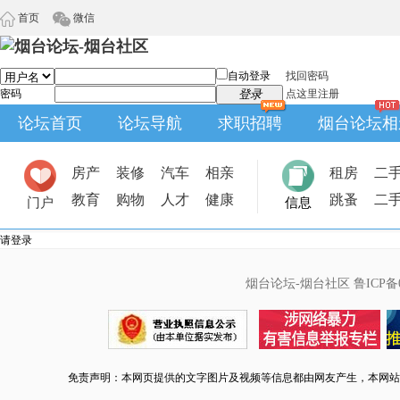
首页
微信
自动登录
找回密码
密码
登录
点这里注册
论坛首页
论坛导航
求职招聘
烟台论坛相
房产
装修
汽车
相亲
租房
二
教育
购物
人才
健康
跳蚤
二
门户
信息
请登录
烟台论坛-烟台社区
鲁ICP备0
免责声明：本网页提供的文字图片及视频等信息都由网友产生，本网站